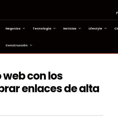
P
Negocios
Tecnología
Noticias
Lifestyle
Ci
Construcción
o web con los
rar enlaces de alta