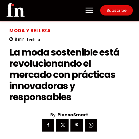
Subscribe
MODA Y BELLEZA
8
min.
Lectura.
La moda sostenible está
revolucionando el
mercado con prácticas
innovadoras y
responsables
By
PiensaSmart